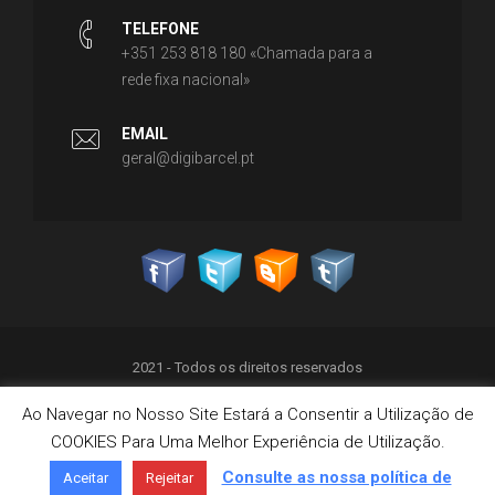
TELEFONE
+351 253 818 180 «Chamada para a
rede fixa nacional»
EMAIL
geral@digibarcel.pt
2021 - Todos os direitos reservados
Ao Navegar no Nosso Site Estará a Consentir a Utilização de
Política de Privacidade
COOKIES Para Uma Melhor Experiência de Utilização.
Termos & Condições
Política de Cookies
Consulte as nossa política de
Aceitar
Rejeitar