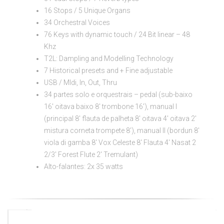
16 Stops / 5 Unique Organs
34 Orchestral Voices
76 Keys with dynamic touch / 24 Bit linear – 48
Khz
T2L: Dampling and Modelling Technology
7 Historical presets and + Fine adjustable
USB / MIdi, In, Out, Thru
34 partes solo e orquestrais – pedal (sub-baixo
16′ oitava baixo 8′ trombone 16′), manual I
(principal 8′ flauta de palheta 8′ oitava 4′ oitava 2′
mistura corneta trompete 8′), manual II (bordun 8′
viola di gamba 8′ Vox Celeste 8′ Flauta 4′ Nasat 2
2/3′ Forest Flute 2′ Tremulant)
Alto-falantes: 2x 35 watts