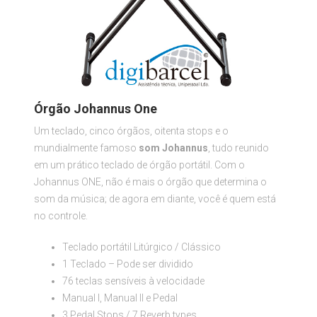
Órgão Johannus One
Um teclado, cinco órgãos, oitenta stops e o
mundialmente famoso
som Johannus
, tudo reunido
em um prático teclado de órgão portátil. Com o
Johannus ONE, não é mais o órgão que determina o
som da música; de agora em diante, você é quem está
no controle.
Teclado portátil Litúrgico / Clássico
1 Teclado – Pode ser dividido
76 teclas sensíveis à velocidade
Manual I, Manual II e Pedal
3 Pedal Stops / 7 Reverb types