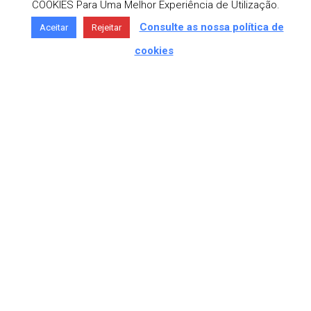
COOKIES Para Uma Melhor Experiência de Utilização.
Consulte as nossa política de
Aceitar
Rejeitar
cookies
MORADA
Av. São José 336, 4750-307 Barcelos
TELEFONE
+351 253 818 180 «Chamada para a
rede fixa nacional»
EMAIL
geral@digibarcel.pt