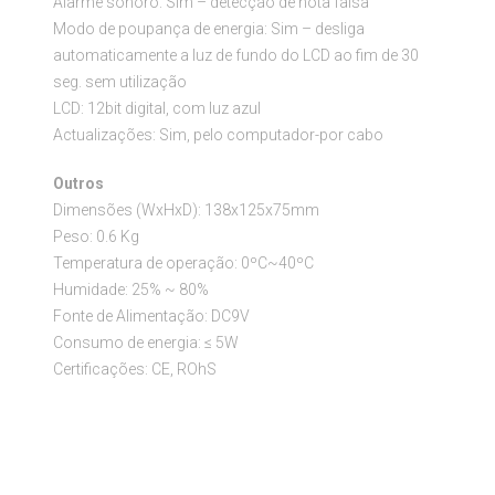
Alarme sonoro: Sim – detecção de nota falsa
Modo de poupança de energia: Sim – desliga
automaticamente a luz de fundo do LCD ao fim de 30
seg. sem utilização
LCD: 12bit digital, com luz azul
Actualizações: Sim, pelo computador-por cabo
Outros
Dimensões (WxHxD): 138x125x75mm
Peso: 0.6 Kg
Temperatura de operação: 0ºC~40ºC
Humidade: 25% ~ 80%
Fonte de Alimentação: DC9V
Consumo de energia: ≤ 5W
Certificações: CE, ROhS