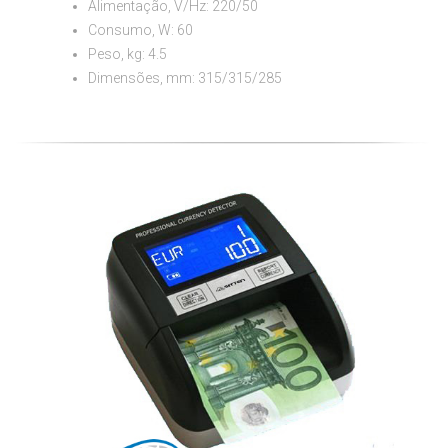
Alimentação, V/Hz: 220/50
Consumo, W: 60
Peso, kg: 4.5
Dimensões, mm: 315/315/285