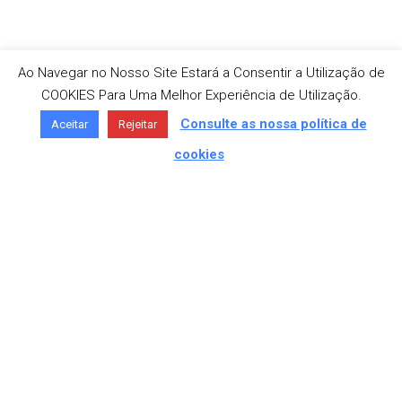
Ao Navegar no Nosso Site Estará a Consentir a Utilização de
COOKIES Para Uma Melhor Experiência de Utilização.
Consulte as nossa política de
Aceitar
Rejeitar
cookies
MORADA
Av. São José 336, 4750-307 Barcelos
TELEFONE
+351 253 818 180 «Chamada para a
rede fixa nacional»