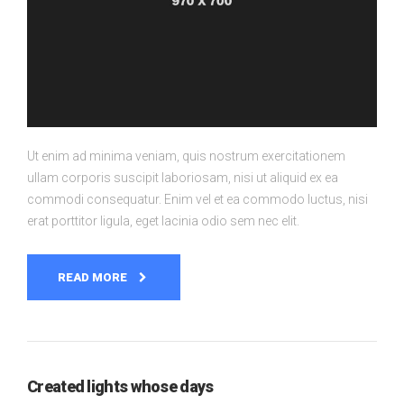
Ut enim ad minima veniam, quis nostrum exercitationem
ullam corporis suscipit laboriosam, nisi ut aliquid ex ea
commodi consequatur. Enim vel et ea commodo luctus, nisi
erat porttitor ligula, eget lacinia odio sem nec elit.
READ MORE
Created lights whose days