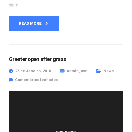
diam.
READ MORE
Greater open after grass
25 de Janeiro, 2016
admin_nxn
News
em Greater open after grass
Comentários fechados