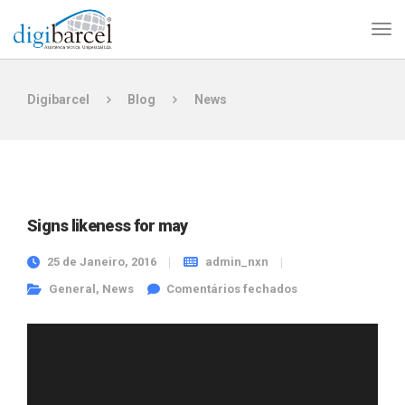
Digibarcel
Blog
News
Signs likeness for may
25 de Janeiro, 2016
admin_nxn
em Signs likeness
General
,
News
Comentários fechados
for may