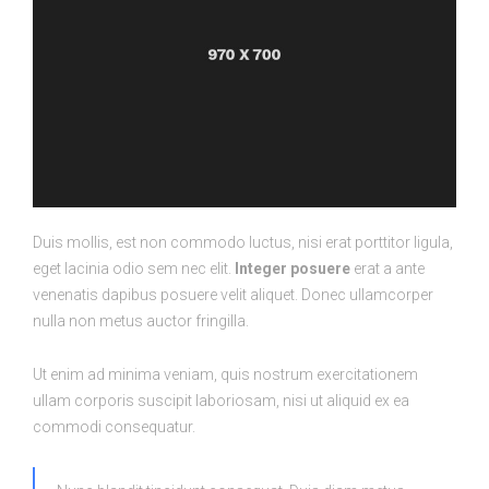
Duis mollis, est non commodo luctus, nisi erat porttitor ligula,
eget lacinia odio sem nec elit.
Integer posuere
erat a ante
venenatis dapibus posuere velit aliquet. Donec ullamcorper
nulla non metus auctor fringilla.
Ut enim ad minima veniam, quis nostrum exercitationem
ullam corporis suscipit laboriosam, nisi ut aliquid ex ea
commodi consequatur.