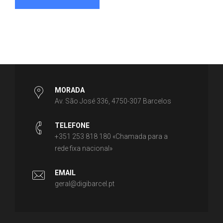
MORADA
Av. São José 336, 4750-307 Barcelos
TELEFONE
+351 253 818 180 «Chamada para a
rede fixa nacional»
EMAIL
geral@digibarcel.pt