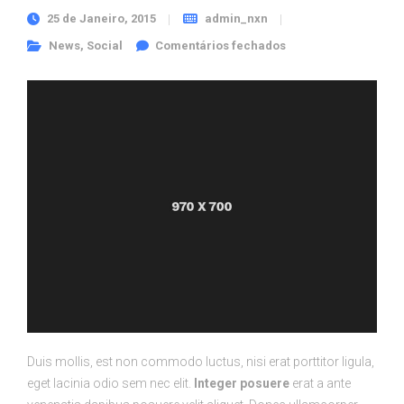
25 de Janeiro, 2015
admin_nxn
em Created lights
News
,
Social
Comentários fechados
whose days
Duis mollis, est non commodo luctus, nisi erat porttitor ligula,
eget lacinia odio sem nec elit.
Integer posuere
erat a ante