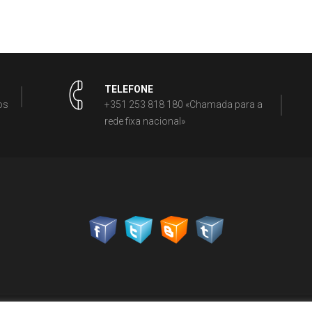
TELEFONE
os
+351 253 818 180 «Chamada para a
rede fixa nacional»