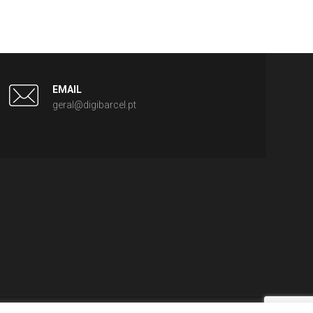
EMAIL
geral@digibarcel.pt