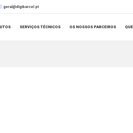
geral@digibarcel.pt
UTOS
SERVIÇOS TÉCNICOS
OS NOSSOS PARCEIROS
QU