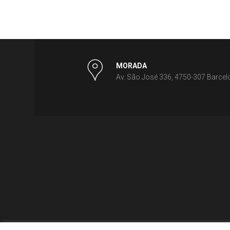
MORADA
Av. São José 336, 4750-307 Barcel