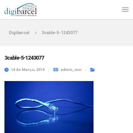
Digibarcel
3cable-5-1243077
3cable-5-1243077
14 de Março, 2019
admin_nxn