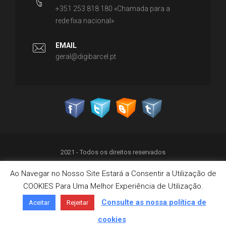
+351 253 818 180 «Chamada para a
rede fixa nacional»
EMAIL
geral@digibarcel.pt
2021 - Todos os direitos reservados
Ao Navegar no Nosso Site Estará a Consentir a Utilização de
Política de Privacidade
COOKIES Para Uma Melhor Experiência de Utilização.
Termos & Condições
Política de Cookies
Consulte as nossa política de
Aceitar
Rejeitar
Livro de Reclamações on-line
cookies