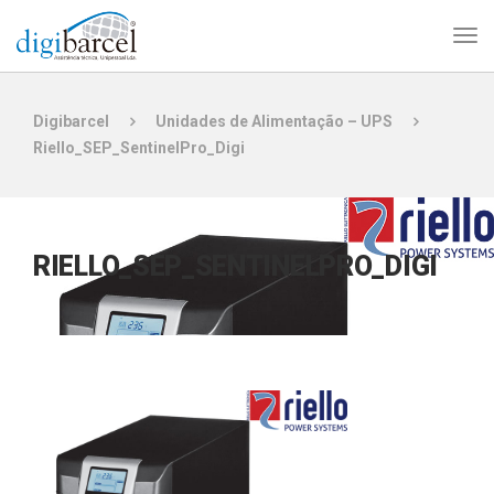
Digibarcel
Unidades de Alimentação – UPS
Riello_SEP_SentinelPro_Digi
RIELLO_SEP_SENTINELPRO_DIGI