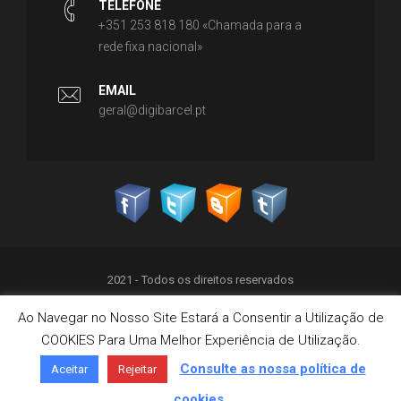
TELEFONE
+351 253 818 180 «Chamada para a
rede fixa nacional»
EMAIL
geral@digibarcel.pt
2021 - Todos os direitos reservados
Ao Navegar no Nosso Site Estará a Consentir a Utilização de
Política de Privacidade
COOKIES Para Uma Melhor Experiência de Utilização.
Termos & Condições
Política de Cookies
Consulte as nossa política de
Aceitar
Rejeitar
Livro de Reclamações on-line
cookies