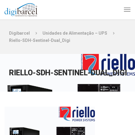
Digibarcel
Unidades de Alimentação – UPS
Riello-SDH-Sentinel-Dual_Digi
RIELLO-SDH-SENTINEL-DUAL_DIGI