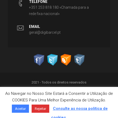
TELEFONE
+351 253 818 180 «Chamada para a
rede fixa nacional»
EMAIL
geral@digibarcel.pt
2021 - Todos os direitos reservados
Ao Navegar no Nosso Site Estará a Consentir a Utilização de
Política de Privacidade
COOKIES Para Uma Melhor Experiência de Utilização.
Termos & Condições
Política de Cookies
Consulte as nossa política de
Aceitar
Rejeitar
Livro de Reclamações on-line
cookies