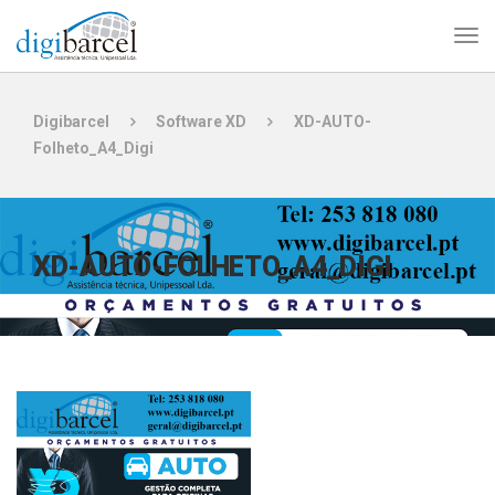
Digibarcel
Software XD
XD-AUTO-
Folheto_A4_Digi
XD-AUTO-FOLHETO_A4_DIGI