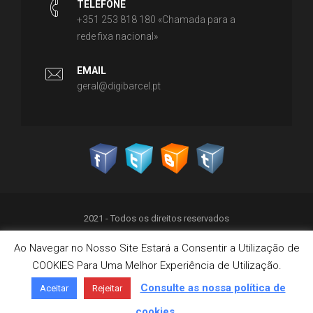
TELEFONE
+351 253 818 180 «Chamada para a
rede fixa nacional»
EMAIL
geral@digibarcel.pt
2021 - Todos os direitos reservados
Ao Navegar no Nosso Site Estará a Consentir a Utilização de
Política de Privacidade
COOKIES Para Uma Melhor Experiência de Utilização.
Termos & Condições
Política de Cookies
Consulte as nossa política de
Aceitar
Rejeitar
Livro de Reclamações on-line
cookies