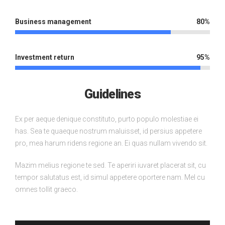
Business management
80%
Investment return
95%
Guidelines
Ex per aeque denique constituto, purto populo molestiae ei
has. Sea te quaeque nostrum maluisset, id persius appetere
pro, mea harum ridens regione an. Ei quas nullam vivendo sit.
Mazim melius regione te sed. Te aperiri iuvaret placerat sit, cu
tempor salutatus est, id simul appetere oportere nam. Mel cu
omnes tollit graeco.