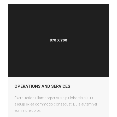
OPERATIONS AND SERVICES
Exerci tation ullamcorper suscipit lobortis nisl ut
aliquip ex ea commodo consequat. Duis autem vel
eum iriure dolor.