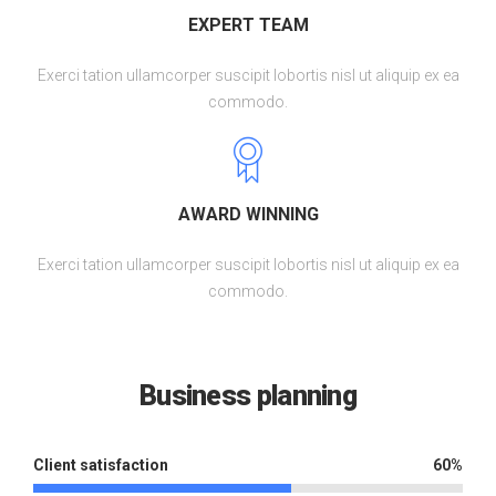
EXPERT TEAM
Exerci tation ullamcorper suscipit lobortis nisl ut aliquip ex ea
commodo.
AWARD WINNING
Exerci tation ullamcorper suscipit lobortis nisl ut aliquip ex ea
commodo.
Business planning
Client satisfaction
60%