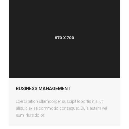
BUSINESS MANAGEMENT
Exerci tation ullamcorper suscipit lobortis nisl ut
aliquip ex ea commodo consequat. Duis autem vel
eum iriure dolor.