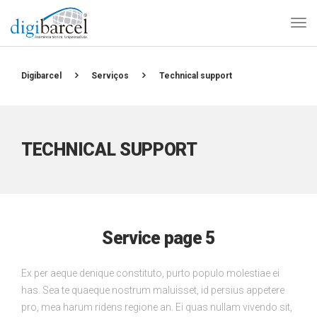
Digibarcel
Serviços
Technical support
TECHNICAL SUPPORT
Service page 5
Ex per aeque denique constituto, purto populo molestiae ei
has. Sea te quaeque nostrum maluisset, id persius appetere
pro, mea harum ridens regione an. Ei quas nullam vivendo sit,