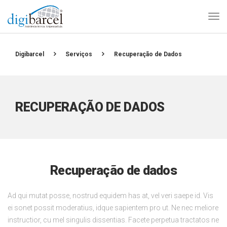
Digibarcel
Serviços
Recuperação de Dados
RECUPERAÇÃO DE DADOS
Recuperação de dados
Ad qui mutat posse, nostrud equidem has at, vel veri saepe id. Vis
ei sonet possit moderatius, idque sapientem pro ut. Ne nec meliore
instructior, cu mel singulis dissentias. Facete perpetua tractatos ne