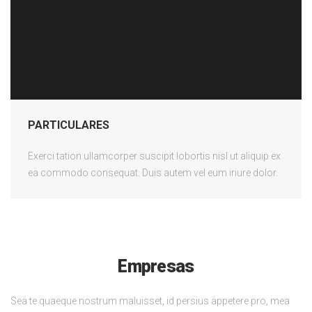
PARTICULARES
Exerci tation ullamcorper suscipit lobortis nisl ut aliquip ex
ea commodo consequat. Duis autem vel eum iriure dolor.
Empresas
Sea te quaeque nostrum maluisset, id persius appetere pro, mea