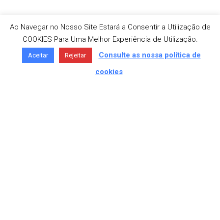
Ao Navegar no Nosso Site Estará a Consentir a Utilização de
COOKIES Para Uma Melhor Experiência de Utilização.
Consulte as nossa política de
Aceitar
Rejeitar
cookies
MORADA
Av. São José 336, 4750-307 Barcelos
TELEFONE
+351 253 818 180 «Chamada para a
rede fixa nacional»