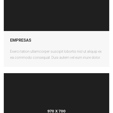
EMPRESAS
Exerci tation ullamcorper suscipit lobortis nisl ut aliquip ex
ea commodo consequat. Duis autem vel eum iriure dolor.