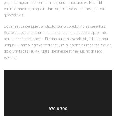
pri, an tamquam abhorreant mea, unum eius usu ex. Nec nibh
errem omnes at, eu quo nullam saperet. Ad copiosae appareat
quaestio vis.
Ex per aeque denique constituto, purto populo molestiae ei has.
Sea te quaeque nostrum maluisset, id persius appetere pro, mea
harum ridens regione an. Ei quas nullam vivendo sit, vel in consul
ubique. Summo inermis intellegat vim ei, oportere urbanitas mel ad,
dolorum facilisi eu vix. Malis liberavisse at mei, ius no graeco
evertitur.