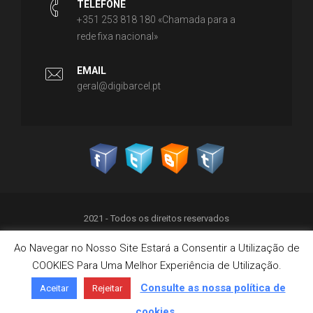
TELEFONE
+351 253 818 180 «Chamada para a
rede fixa nacional»
EMAIL
geral@digibarcel.pt
2021 - Todos os direitos reservados
Ao Navegar no Nosso Site Estará a Consentir a Utilização de
Política de Privacidade
COOKIES Para Uma Melhor Experiência de Utilização.
Termos & Condições
Política de Cookies
Consulte as nossa política de
Aceitar
Rejeitar
Livro de Reclamações on-line
cookies