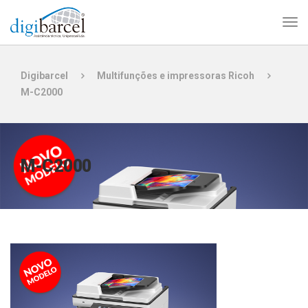
Digibarcel
Multifunções e impressoras Ricoh
M-C2000
M-C2000