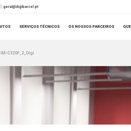
geral@digibarcel.pt
UTOS
SERVIÇOS TÉCNICOS
OS NOSSOS PARCEIROS
QU
IM-C320F_2_Digi