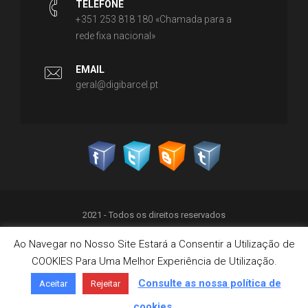
TELEFONE
+351 253 818 180 «Chamada para a
rede fixa nacional»
EMAIL
geral@digibarcel.pt
2021 - Todos os direitos reservados
Ao Navegar no Nosso Site Estará a Consentir a Utilização de
Política de Privacidade
COOKIES Para Uma Melhor Experiência de Utilização.
Termos & Condições
Política de Cookies
Consulte as nossa política de
Aceitar
Rejeitar
Livro de Reclamações on-line
cookies