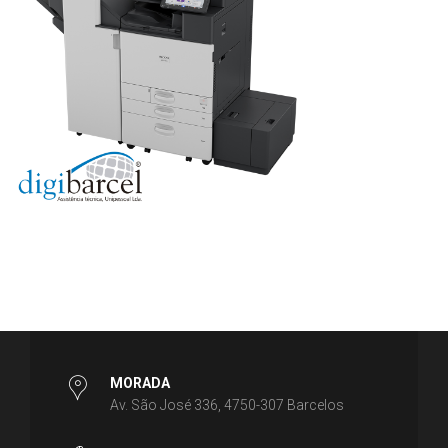
MORADA
Av. São José 336, 4750-307 Barcelos