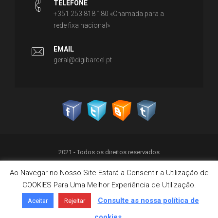
TELEFONE
+351 253 818 180 «Chamada para a
rede fixa nacional»
EMAIL
geral@digibarcel.pt
2021 - Todos os direitos reservados
Ao Navegar no Nosso Site Estará a Consentir a Utilização de
Política de Privacidade
COOKIES Para Uma Melhor Experiência de Utilização.
Termos & Condições
Política de Cookies
Consulte as nossa política de
Aceitar
Rejeitar
Livro de Reclamações on-line
cookies