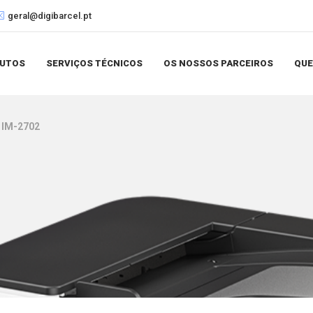
geral@digibarcel.pt
UTOS
SERVIÇOS TÉCNICOS
OS NOSSOS PARCEIROS
QU
IM-2702