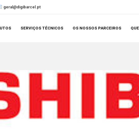
geral@digibarcel.pt
UTOS
SERVIÇOS TÉCNICOS
OS NOSSOS PARCEIROS
QU