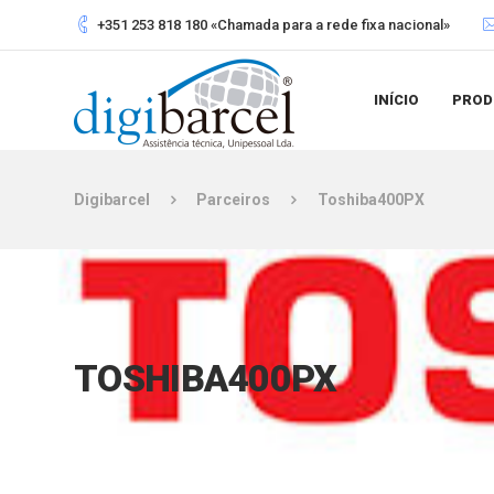
+351 253 818 180 «Chamada para a rede fixa nacional»
INÍCIO
PROD
Digibarcel
Parceiros
Toshiba400PX
TOSHIBA400PX