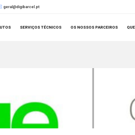
geral@digibarcel.pt
UTOS
SERVIÇOS TÉCNICOS
OS NOSSOS PARCEIROS
QU