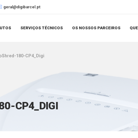
geral@digibarcel.pt
UTOS
SERVIÇOS TÉCNICOS
OS NOSSOS PARCEIROS
QU
toShred-180-CP4_Digi
0-CP4_DIGI