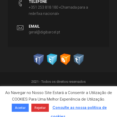
TELEFONE
+351 253 818 180 «Chamada para a
rede fixa nacional»
EMAIL
geral@digibarcel.pt
2021 - Todos os direitos reservados
Ao Navegar no Nosso Site Estará a Consentir a Utilização de
Política de Privacidade
COOKIES Para Uma Melhor Experiência de Utilização.
Termos & Condições
Política de Cookies
Consulte as nossa política de
Aceitar
Rejeitar
Livro de Reclamações on-line
cookies