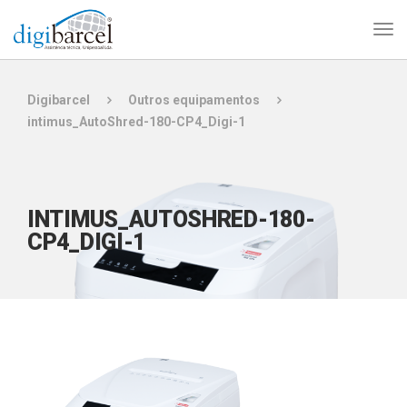
Digibarcel
Outros equipamentos
intimus_AutoShred-180-CP4_Digi-1
INTIMUS_AUTOSHRED-180-
CP4_DIGI-1