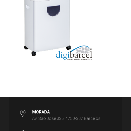
MORADA
Av. São José 336, 4750-307 Barcelos