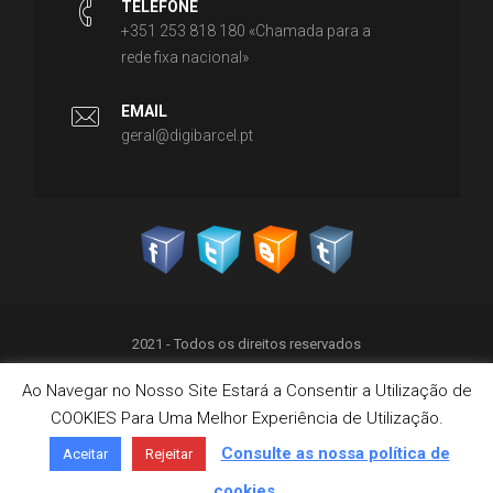
TELEFONE
+351 253 818 180 «Chamada para a
rede fixa nacional»
EMAIL
geral@digibarcel.pt
2021 - Todos os direitos reservados
Ao Navegar no Nosso Site Estará a Consentir a Utilização de
Política de Privacidade
COOKIES Para Uma Melhor Experiência de Utilização.
Termos & Condições
Política de Cookies
Consulte as nossa política de
Aceitar
Rejeitar
Livro de Reclamações on-line
cookies