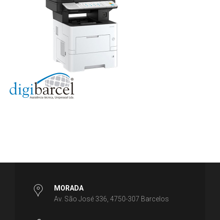
MORADA
Av. São José 336, 4750-307 Barcelos