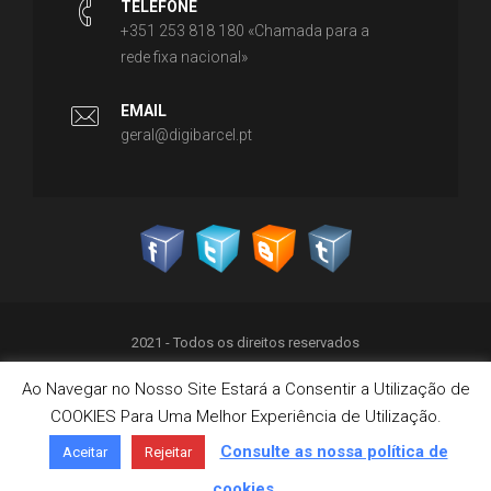
TELEFONE
+351 253 818 180 «Chamada para a
rede fixa nacional»
EMAIL
geral@digibarcel.pt
2021 - Todos os direitos reservados
Ao Navegar no Nosso Site Estará a Consentir a Utilização de
Política de Privacidade
COOKIES Para Uma Melhor Experiência de Utilização.
Termos & Condições
Política de Cookies
Consulte as nossa política de
Aceitar
Rejeitar
Livro de Reclamações on-line
cookies