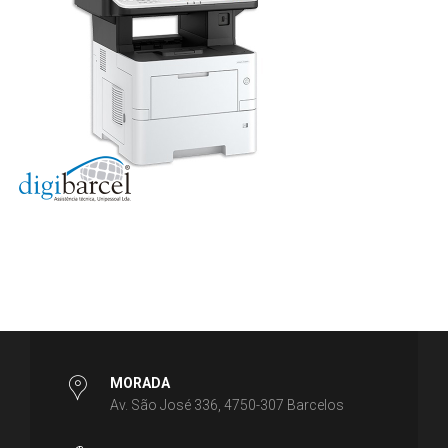
MORADA
Av. São José 336, 4750-307 Barcelos