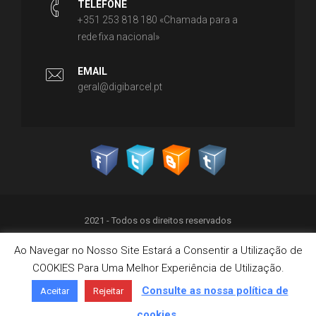
TELEFONE
+351 253 818 180 «Chamada para a
rede fixa nacional»
EMAIL
geral@digibarcel.pt
2021 - Todos os direitos reservados
Ao Navegar no Nosso Site Estará a Consentir a Utilização de
Política de Privacidade
COOKIES Para Uma Melhor Experiência de Utilização.
Termos & Condições
Política de Cookies
Consulte as nossa política de
Aceitar
Rejeitar
Livro de Reclamações on-line
cookies