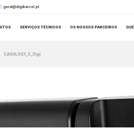
geral@digibarcel.pt
UTOS
SERVIÇOS TÉCNICOS
OS NOSSOS PARCEIROS
QU
CASHLOGY_5_Digi