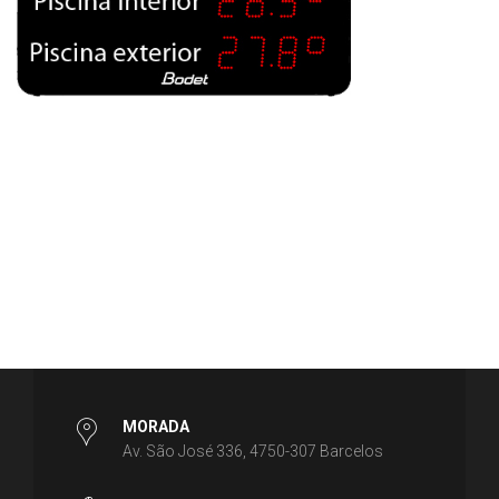
MORADA
Av. São José 336, 4750-307 Barcelos