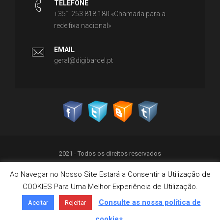
TELEFONE
+351 253 818 180 «Chamada para a
rede fixa nacional»
EMAIL
geral@digibarcel.pt
2021 - Todos os direitos reservados
Ao Navegar no Nosso Site Estará a Consentir a Utilização de
Política de Privacidade
COOKIES Para Uma Melhor Experiência de Utilização.
Termos & Condições
Política de Cookies
Consulte as nossa política de
Aceitar
Rejeitar
Livro de Reclamações on-line
cookies