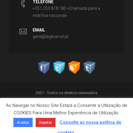
TELEFONE
+351 253 818 180 «Chamada para a
rede fixa nacional»
EMAIL
geral@digibarcel.pt
2021 - Todos os direitos reservados
Ao Navegar no Nosso Site Estará a Consentir a Utilização de
Política de Privacidade
COOKIES Para Uma Melhor Experiência de Utilização.
Termos & Condições
Política de Cookies
Consulte as nossa política de
Aceitar
Rejeitar
Livro de Reclamações on-line
cookies