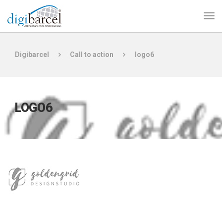
Digibarcel
Call to action
logo6
LOGO6