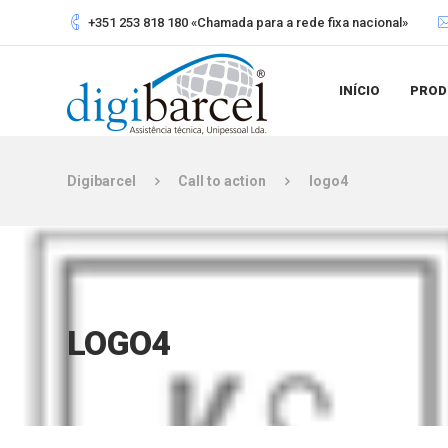
+351 253 818 180 «Chamada para a rede fixa nacional»
INÍCIO
PROD
Digibarcel
Call to action
logo4
LOGO4