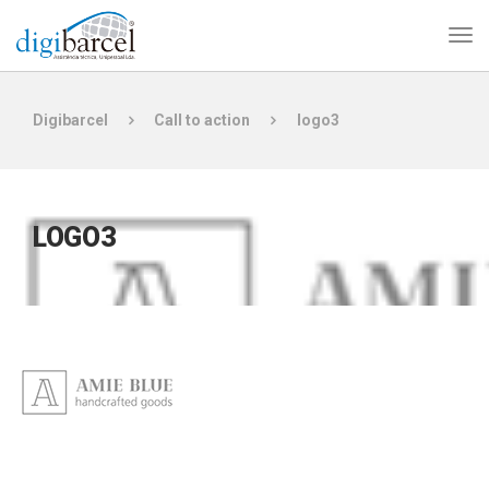
Digibarcel
Call to action
logo3
LOGO3