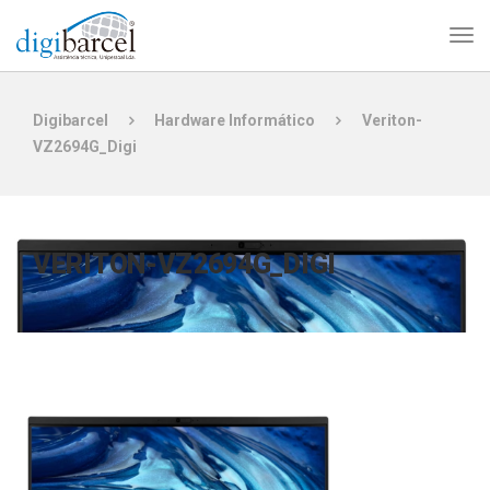
Digibarcel
Hardware Informático
Veriton-
VZ2694G_Digi
VERITON-VZ2694G_DIGI