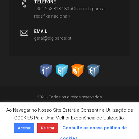
TELEFONE
+351 253 818 180 «Chamada para a
rede fixa nacional»
EMAIL
geral@digibarcel.pt
2021 - Todos os direitos reservados
Ao Navegar no Nosso Site Estará a Consentir a Utilização de
Política de Privacidade
COOKIES Para Uma Melhor Experiência de Utilização.
Termos & Condições
Política de Cookies
Consulte as nossa política de
Aceitar
Rejeitar
Livro de Reclamações on-line
cookies