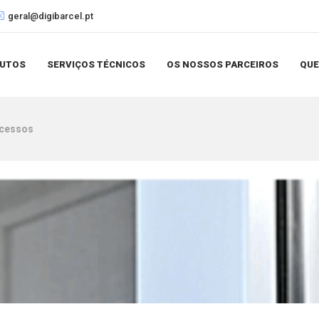
geral@digibarcel.pt
UTOS
SERVIÇOS TÉCNICOS
OS NOSSOS PARCEIROS
QU
cessos