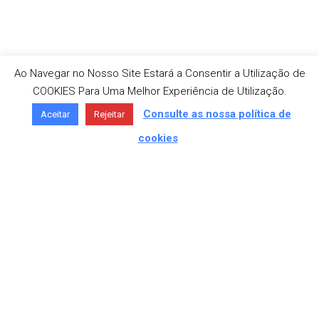
Ao Navegar no Nosso Site Estará a Consentir a Utilização de
COOKIES Para Uma Melhor Experiência de Utilização.
Consulte as nossa política de
Aceitar
Rejeitar
cookies
MORADA
Av. São José 336, 4750-307 Barcelos
TELEFONE
+351 253 818 180 «Chamada para a