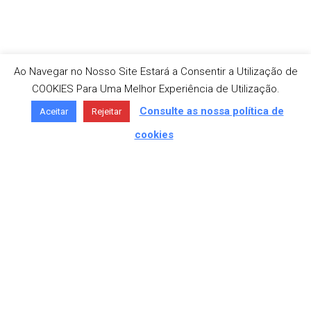
Ao Navegar no Nosso Site Estará a Consentir a Utilização de
COOKIES Para Uma Melhor Experiência de Utilização.
Consulte as nossa política de
Aceitar
Rejeitar
cookies
MORADA
Av. São José 336, 4750-307 Barcelos
TELEFONE
+351 253 818 180 «Chamada para a