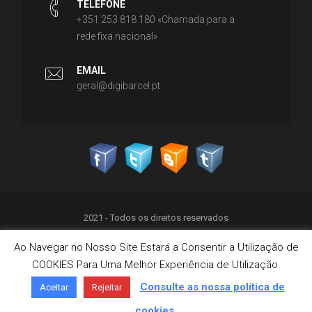
TELEFONE
+351 253 818 180 «Chamada para a
rede fixa nacional»
EMAIL
geral@digibarcel.pt
2021 - Todos os direitos reservados
Ao Navegar no Nosso Site Estará a Consentir a Utilização de
Política de Privacidade
COOKIES Para Uma Melhor Experiência de Utilização.
Termos & Condições
Política de Cookies
Consulte as nossa política de
Aceitar
Rejeitar
Livro de Reclamações on-line
cookies