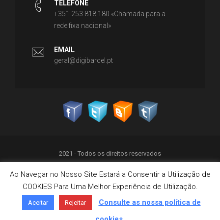
TELEFONE
+351 253 818 180 «Chamada para a
rede fixa nacional»
EMAIL
geral@digibarcel.pt
2021 - Todos os direitos reservados
Ao Navegar no Nosso Site Estará a Consentir a Utilização de
Política de Privacidade
COOKIES Para Uma Melhor Experiência de Utilização.
Termos & Condições
Política de Cookies
Consulte as nossa política de
Aceitar
Rejeitar
Livro de Reclamações on-line
cookies