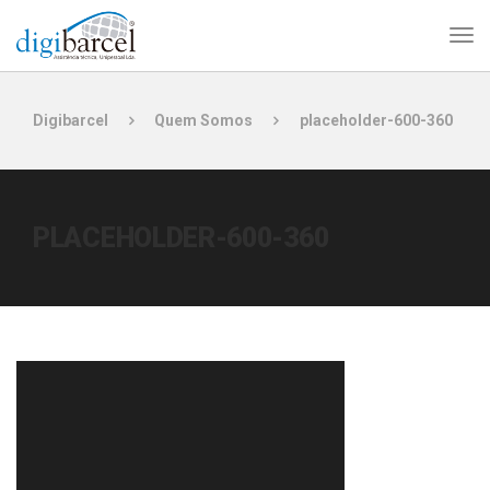
Digibarcel
Quem Somos
placeholder-600-360
PLACEHOLDER-600-360