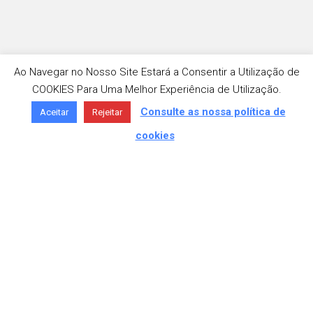
Ao Navegar no Nosso Site Estará a Consentir a Utilização de
COOKIES Para Uma Melhor Experiência de Utilização.
Consulte as nossa política de
Aceitar
Rejeitar
cookies
MORADA
Av. São José 336, 4750-307 Barcelos
TELEFONE
+351 253 818 180 «Chamada para a