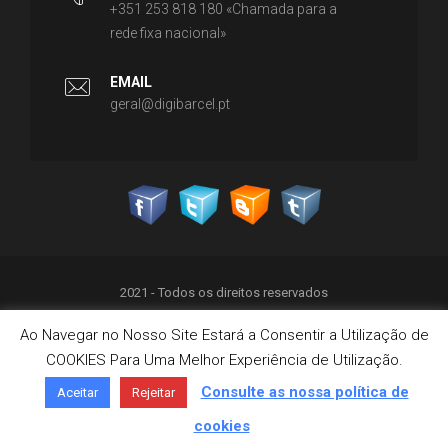
+351 253 818 180 «Chamada para a
rede fixa nacional»
EMAIL
geral@digibarcel.pt
2021 - Todos os direitos reservados
Ao Navegar no Nosso Site Estará a Consentir a Utilização de
Política de Privacidade
COOKIES Para Uma Melhor Experiência de Utilização.
Termos & Condições
Política de Cookies
Consulte as nossa política de
Aceitar
Rejeitar
Livro de Reclamações on-line
cookies